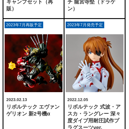
キャンプセット（再
チ 龍宮寺堅（ドラケ
販）
ン）
2023年7月再販予定
2023年7月発売予定
2022.12.05
2023.02.13
リボルテック 式波・ア
リボルテック エヴァン
スカ・ラングレー 深々
ゲリオン 新2号機α
度ダイブ用耐圧試作プ
ラグスーツver.