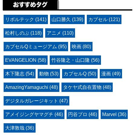
リボルテック (141)
山口勝久 (139)
カプセル (121)
松村しのぶ (118)
アニメ (110)
カプセルQミュージアム (95)
映画 (80)
EVANGELION (58)
竹谷隆之・山口隆 (56)
木下隆志 (54)
動物 (53)
カプセルQ (50)
漫画 (49)
AmazingYamaguchi (48)
タケヤ式自在置物 (48)
デジタルガレージキット (47)
アメイジングヤマグチ (46)
円谷プロ (46)
Marvel (36)
大津敦哉 (36)