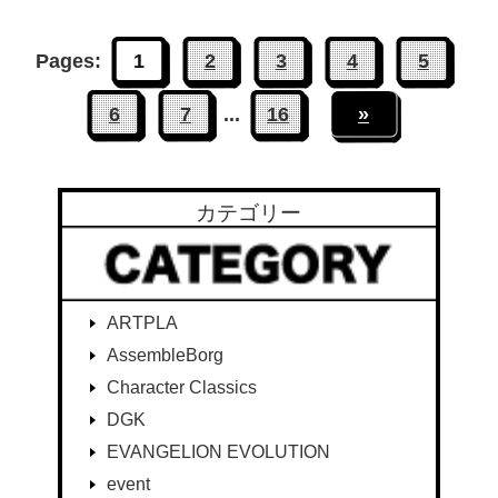
Pages:
1
2
3
4
5
6
7
...
16
»
カテゴリー
ARTPLA
AssembleBorg
Character Classics
DGK
EVANGELION EVOLUTION
event