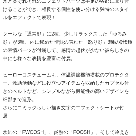
氷と炎それぞれのエフェクトパーツは手足の各部に取り付
けることができ、相反する個性を使い分ける独特のスタイ
ルをエフェクトで表現！
クールな「通常顔」に2種、少しリラックスした「ゆるみ
顔」が3種、内に秘めた情熱の表れた「怒り顔」3種の計8種
の表情パーツが付属して、感情の起伏が少ない彼らしさの
中にも様々な表情を豊富に付属。
ヒーローコスチュームも、体温調節機能搭載のプロテクタ
ー、救助活動などに役立つアイテムを収納したカプセル付
きのベルトなど、シンプルながら機能性の高いデザインを
細部まで造形。
さらにコミックらしい描き文字のエフェクトシートが付
属！
氷結の「FWOOSH」、炎熱の「FOOSH」、そして冷えき