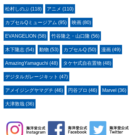
松村しのぶ (118)
アニメ (110)
カプセルQミュージアム (95)
映画 (80)
EVANGELION (58)
竹谷隆之・山口隆 (56)
木下隆志 (54)
動物 (53)
カプセルQ (50)
漫画 (49)
AmazingYamaguchi (48)
タケヤ式自在置物 (48)
デジタルガレージキット (47)
アメイジングヤマグチ (46)
円谷プロ (46)
Marvel (36)
大津敦哉 (36)