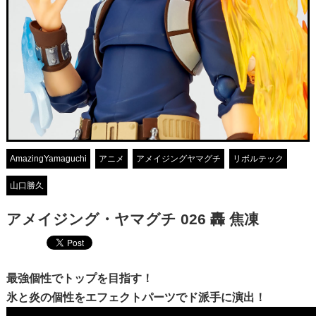
AmazingYamaguchi
アニメ
アメイジングヤマグチ
リボルテック
山口勝久
アメイジング・ヤマグチ 026 轟 焦凍
最強個性でトップを目指す！
氷と炎の個性をエフェクトパーツでド派手に演出！