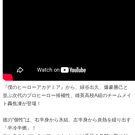
『僕のヒーローアカデミア』から、緑谷出久、爆豪勝己と
並ぶ次代のプロヒーロー候補性、雄英高校A組のチームメイ
ト轟焦凍が登場！
彼の“個性”は、右半身から氷結、左半身から炎熱を繰り出す
「半冷半燃」！