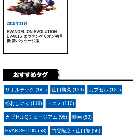
2019年11月
EVANGELION EVOLUTION
EV-001S エヴァンゲリオン初号
機 新パッケージ版
リボルテック (141)
山口勝久 (139)
カプセル (121)
松村しのぶ (118)
アニメ (110)
カプセルQミュージアム (95)
映画 (80)
EVANGELION (58)
竹谷隆之・山口隆 (56)