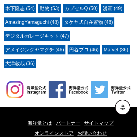
木下隆志 (54)
動物 (53)
カプセルQ (50)
漫画 (49)
AmazingYamaguchi (48)
タケヤ式自在置物 (48)
デジタルガレージキット (47)
アメイジングヤマグチ (46)
円谷プロ (46)
Marvel (36)
大津敦哉 (36)
海洋堂とは
パートナー
サイトマップ
オンラインストア
お問い合わせ