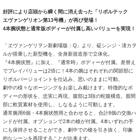
好評により店頭から瞬く間に消え去った「リボルテック
エヴァンゲリオン第13号機」が再び登場！
4本腕状態と通常版ボディーが付属し高いバリューを実現！
「ヱヴァンゲリヲン新劇場版：Q」より、碇シンジ・渚カヲ
ルが搭乗した新型機を、全身新規造形で立体化。
『4本腕状態』に加え、『通常時』ボディーが付属。差替え
でプレイバリューは2倍に！4本の腕はそれぞれの関節部に
リボルバージョイントを仕込み、思いのままに可動。
劇中の様々なポージングをお楽しみ戴けます。特徴的なボ
ディーの形状を、忠実に再現。腹部は3段の蛇腹構造。股間
部に軟質素材を使用し、しなるように可動します。
通常腕用6個・4本腕状態用と合わせると、合計8個の交換ハ
ンドが付属。オプションで2本の槍が付属。4本いずれの手
にも保持させることができ、劇中での槍を引き抜く、印象
的なシーンを再現することが出来ます。