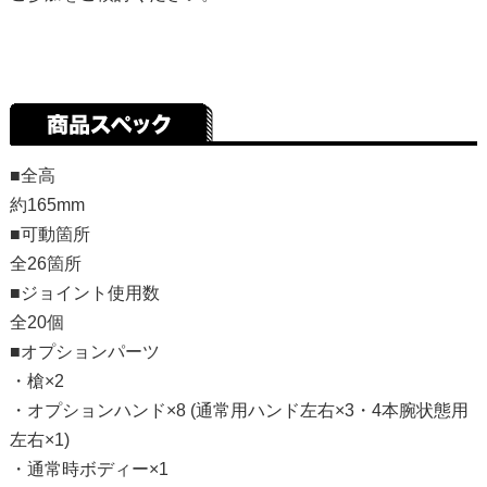
■全高
約165mm
■可動箇所
全26箇所
■ジョイント使用数
全20個
■オプションパーツ
・槍×2
・オプションハンド×8 (通常用ハンド左右×3・4本腕状態用
左右×1)
・通常時ボディー×1