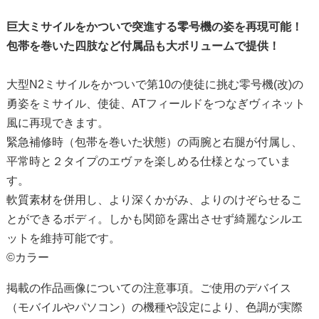
巨大ミサイルをかついで突進する零号機の姿を再現可能！
包帯を巻いた四肢など付属品も大ボリュームで提供！
大型N2ミサイルをかついで第10の使徒に挑む零号機(改)の
勇姿をミサイル、使徒、ATフィールドをつなぎヴィネット
風に再現できます。
緊急補修時（包帯を巻いた状態）の両腕と右腿が付属し、
平常時と２タイプのエヴァを楽しめる仕様となっていま
す。
軟質素材を併用し、より深くかがみ、よりのけぞらせるこ
とができるボディ。しかも関節を露出させず綺麗なシルエ
ットを維持可能です。
©カラー
掲載の作品画像についての注意事項。ご使用のデバイス
（モバイルやパソコン）の機種や設定により、色調が実際