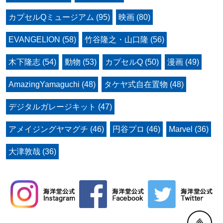
カプセルQミュージアム (95)
映画 (80)
EVANGELION (58)
竹谷隆之・山口隆 (56)
木下隆志 (54)
動物 (53)
カプセルQ (50)
漫画 (49)
AmazingYamaguchi (48)
タケヤ式自在置物 (48)
デジタルガレージキット (47)
アメイジングヤマグチ (46)
円谷プロ (46)
Marvel (36)
大津敦哉 (36)