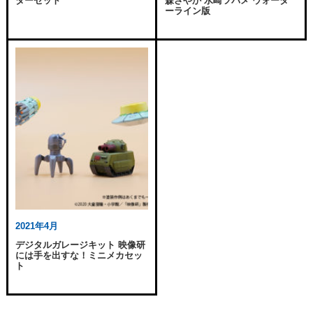
ターセット
森さやか 水崎ツバメ ウォータ
ーライン版
2021年4月
デジタルガレージキット 映像研
には手を出すな！ミニメカセッ
ト