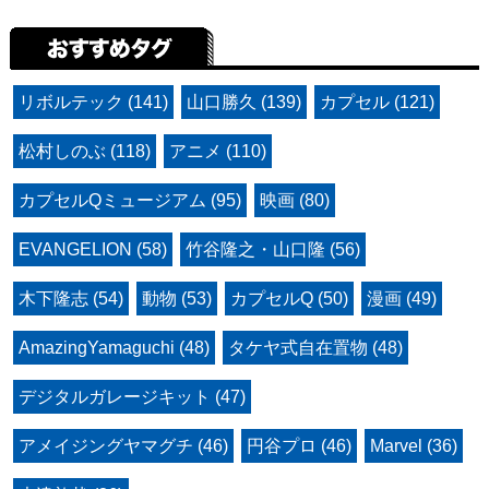
リボルテック (141)
山口勝久 (139)
カプセル (121)
松村しのぶ (118)
アニメ (110)
カプセルQミュージアム (95)
映画 (80)
EVANGELION (58)
竹谷隆之・山口隆 (56)
木下隆志 (54)
動物 (53)
カプセルQ (50)
漫画 (49)
AmazingYamaguchi (48)
タケヤ式自在置物 (48)
デジタルガレージキット (47)
アメイジングヤマグチ (46)
円谷プロ (46)
Marvel (36)