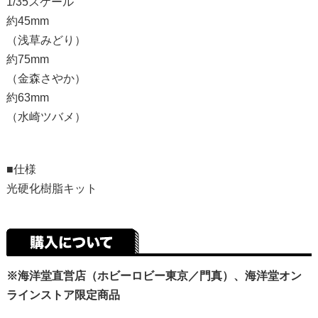
1/35スケール
約45mm
（浅草みどり）
約75mm
（金森さやか）
約63mm
（水崎ツバメ）
■仕様
光硬化樹脂キット
※海洋堂直営店（ホビーロビー東京／門真）、海洋堂オン
ラインストア限定商品