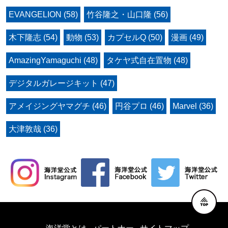
EVANGELION (58)
竹谷隆之・山口隆 (56)
木下隆志 (54)
動物 (53)
カプセルQ (50)
漫画 (49)
AmazingYamaguchi (48)
タケヤ式自在置物 (48)
デジタルガレージキット (47)
アメイジングヤマグチ (46)
円谷プロ (46)
Marvel (36)
大津敦哉 (36)