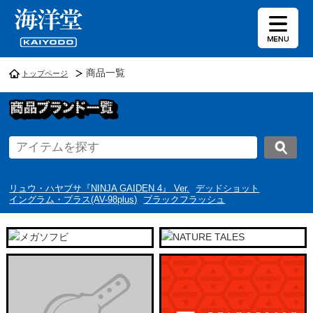
商品一覧
トップページ
リュウ・ハヤブサ『NINJA GAIDEN 4』 Ver.
デッドショット
イングラム・プラス(AV-98plus)
ブラックフラッシュ