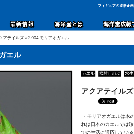
フィギュアの造形企画
アクアテイルズ #2-004 モリアオガエル
オガエル
カエル
松村しのぶ
水生
アクアテイルズ 
・モリアオガエルは木
れは日本のカエルでは珍
での生活に適応している