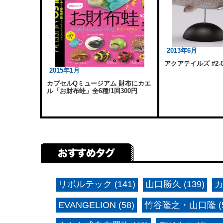
2013年6月
アクアテイルズ #2-0
2015年1月
カプセルQミュージアム 財布にカエ
ル「お財布蛙」全6種/1回300円
リボルテック (141)
山口勝久 (139)
カ
EVANGELION (58)
竹谷隆之・山口隆 (5