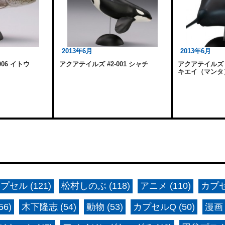
2013年6月
2013年6月
06 イトウ
アクアテイルズ #2-001 シャチ
アクアテイルズ #
キエイ（マンタ
プセル (121)
松村しのぶ (118)
アニメ (110)
カプセ
6)
木下隆志 (54)
動物 (53)
カプセルQ (50)
漫画 