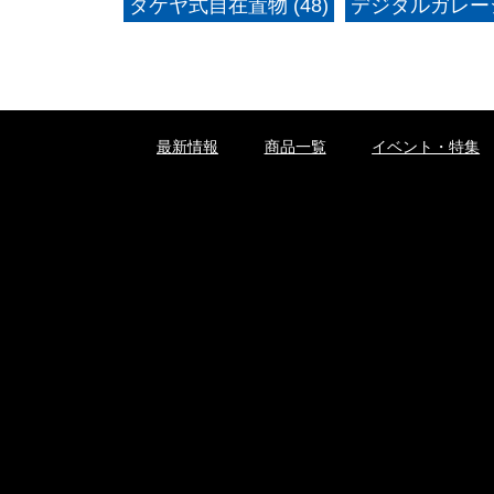
タケヤ式自在置物 (48)
デジタルガレージ
最新情報
商品一覧
イベント・特集