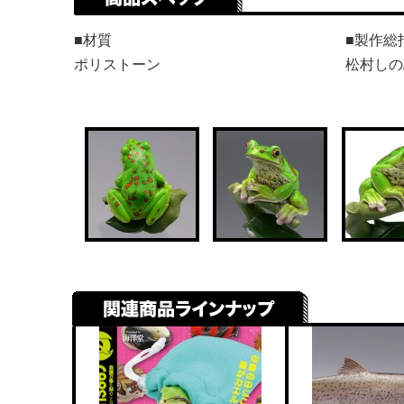
■材質
■製作総
ポリストーン
松村しの