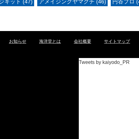
キット (47)
アメイジングヤマグチ (46)
円谷プロ (4
お知らせ
海洋堂とは
会社概要
サイトマップ
Tweets by kaiyodo_PR