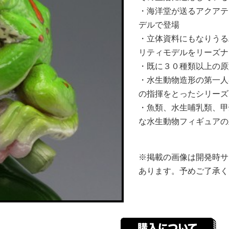
・海洋堂が送るアクアテ
デルで登場
・立体資料にもなりうる
リティモデルをリーズナ
・既に３０種類以上の原
・水生動物造形の第一人
の指揮をとったシリーズ
・魚類、水生哺乳類、甲
な水生動物フィギュアの
※掲載の画像は開発時サ
あります。予めご了承く