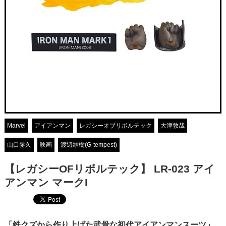
Marvel
アイアンマン
レガシーオブリボルテック
大津敦哉
山口勝久
映画
渡辺結樹(G-tempest)
【レガシーOFリボルテック】 LR-023 アイ
アンマン マークI
「鉄クズから作り上げた武骨な初代アイアンマンスーツ」