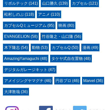
リボルテック (141)
山口勝久 (139)
カプセル (121)
松村しのぶ (118)
アニメ (110)
カプセルQミュージアム (95)
映画 (80)
EVANGELION (58)
竹谷隆之・山口隆 (56)
木下隆志 (54)
動物 (53)
カプセルQ (50)
漫画 (49)
AmazingYamaguchi (48)
タケヤ式自在置物 (48)
デジタルガレージキット (47)
アメイジングヤマグチ (46)
円谷プロ (46)
Marvel (36)
大津敦哉 (36)