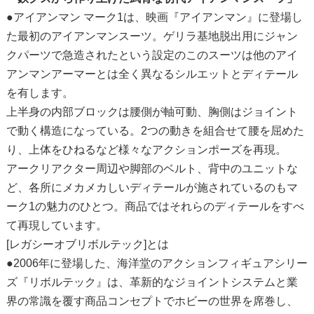
●アイアンマン マーク1は、映画『アイアンマン』に登場し
た最初のアイアンマンスーツ。ゲリラ基地脱出用にジャン
クパーツで急造されたという設定のこのスーツは他のアイ
アンマンアーマーとは全く異なるシルエットとディテール
を有します。
上半身の内部ブロックは腰側が軸可動、胸側はジョイント
で動く構造になっている。2つの動きを組合せて腰を屈めた
り、上体をひねるなど様々なアクションポーズを再現。
アークリアクター周辺や脚部のベルト、背中のユニットな
ど、各所にメカメカしいディテールが施されているのもマ
ーク1の魅力のひとつ。商品ではそれらのディテールをすべ
て再現しています。
[レガシーオブリボルテック]とは
●2006年に登場した、海洋堂のアクションフィギュアシリー
ズ『リボルテック』は、革新的なジョイントシステムと業
界の常識を覆す商品コンセプトでホビーの世界を席巻し、