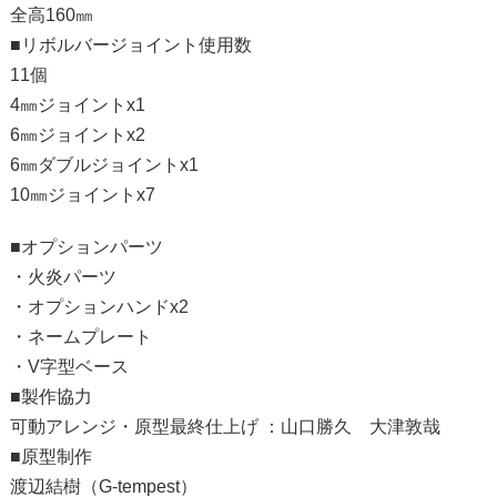
全高160㎜
■リボルバージョイント使用数
11個
4㎜ジョイントx1
6㎜ジョイントx2
6㎜ダブルジョイントx1
10㎜ジョイントx7
■オプションパーツ
・火炎パーツ
・オプションハンドx2
・ネームプレート
・V字型ベース
■製作協力
可動アレンジ・原型最終仕上げ ：山口勝久 大津敦哉
■原型制作
渡辺結樹（G-tempest）