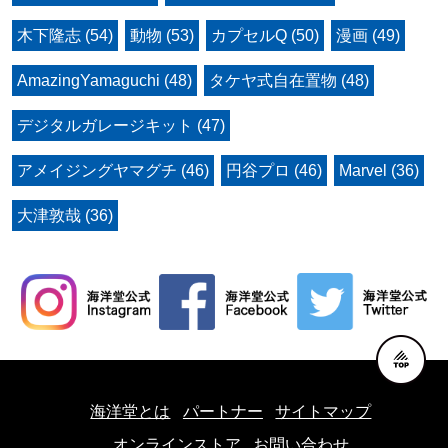
木下隆志 (54)
動物 (53)
カプセルQ (50)
漫画 (49)
AmazingYamaguchi (48)
タケヤ式自在置物 (48)
デジタルガレージキット (47)
アメイジングヤマグチ (46)
円谷プロ (46)
Marvel (36)
大津敦哉 (36)
海洋堂とは
パートナー
サイトマップ
オンラインストア
お問い合わせ