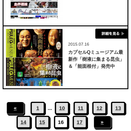
2015.07.16
カプセルQミュージアム最
新作「樹液に集まる昆虫」
＆「能面根付」発売中
«
1
...
10
11
12
13
14
15
16
17
»