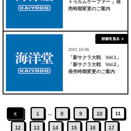
トゥルムケーファー 」発
売時期変更のご案内
2021.10.06
「新サクラ大戦 Vol.1」
「新サクラ大戦 Vol.2」
発売時期変更のご案内
«
1
...
8
9
10
11
12
13
14
15
16
17