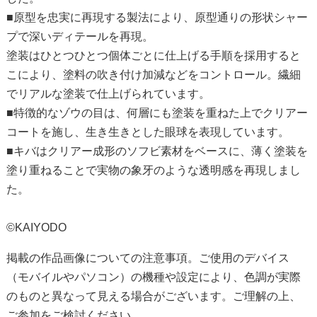
■原型を忠実に再現する製法により、原型通りの形状シャー
プで深いディテールを再現。
塗装はひとつひとつ個体ごとに仕上げる手順を採用すると
こにより、塗料の吹き付け加減などをコントロール。繊細
でリアルな塗装で仕上げられています。
■特徴的なゾウの目は、何層にも塗装を重ねた上でクリアー
コートを施し、生き生きとした眼球を表現しています。
■キバはクリアー成形のソフビ素材をベースに、薄く塗装を
塗り重ねることで実物の象牙のような透明感を再現しまし
た。
©KAIYODO
掲載の作品画像についての注意事項。ご使用のデバイス
（モバイルやパソコン）の機種や設定により、色調が実際
のものと異なって見える場合がございます。ご理解の上、
ご参加をご検討ください。