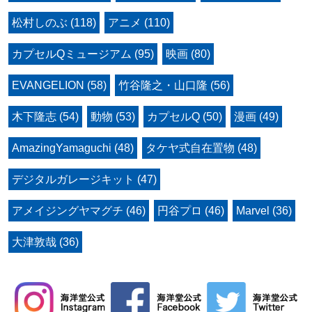
松村しのぶ (118)
アニメ (110)
カプセルQミュージアム (95)
映画 (80)
EVANGELION (58)
竹谷隆之・山口隆 (56)
木下隆志 (54)
動物 (53)
カプセルQ (50)
漫画 (49)
AmazingYamaguchi (48)
タケヤ式自在置物 (48)
デジタルガレージキット (47)
アメイジングヤマグチ (46)
円谷プロ (46)
Marvel (36)
大津敦哉 (36)