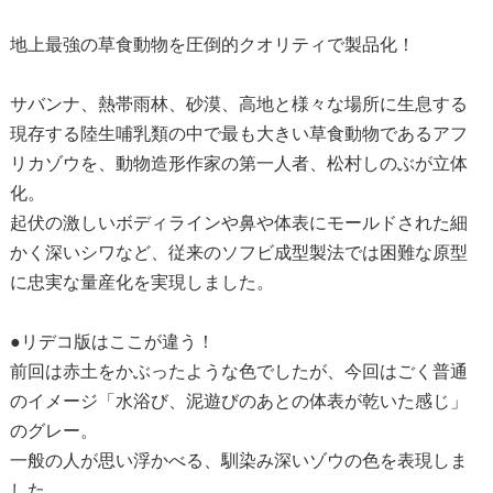
地上最強の草食動物を圧倒的クオリティで製品化！
サバンナ、熱帯雨林、砂漠、高地と様々な場所に生息する
現存する陸生哺乳類の中で最も大きい草食動物であるアフ
リカゾウを、動物造形作家の第一人者、松村しのぶが立体
化。
起伏の激しいボディラインや鼻や体表にモールドされた細
かく深いシワなど、従来のソフビ成型製法では困難な原型
に忠実な量産化を実現しました。
●リデコ版はここが違う！
前回は赤土をかぶったような色でしたが、今回はごく普通
のイメージ「水浴び、泥遊びのあとの体表が乾いた感じ」
のグレー。
一般の人が思い浮かべる、馴染み深いゾウの色を表現しま
した。