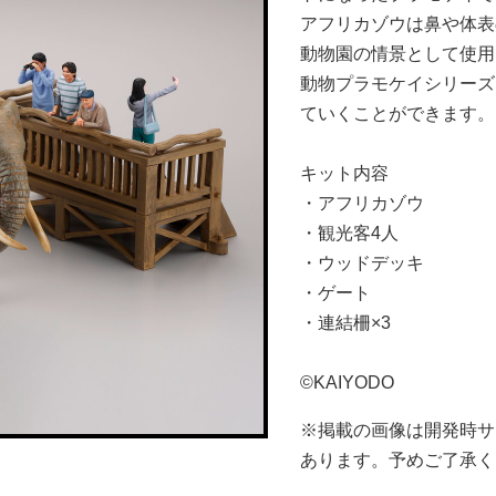
アフリカゾウは鼻や体表
動物園の情景として使用
動物プラモケイシリーズ
ていくことができます。
キット内容
・アフリカゾウ
・観光客4人
・ウッドデッキ
・ゲート
・連結柵×3
©KAIYODO
※掲載の画像は開発時サ
あります。予めご了承く