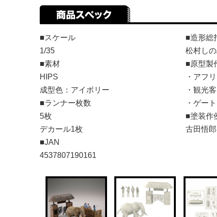
■スケール
■造形総
1/35
松村しの
■素材
■原型製
HIPS
・アフリ
成型色：アイボリー
・観光客
■ランナー枚数
・ゲート
5枚
■塗装作
デカール1枚
古田悟郎
■JAN
4537807190161