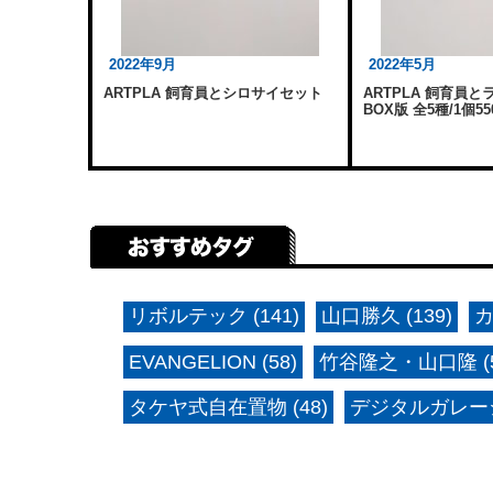
2022年9月
2022年5月
ARTPLA 飼育員とシロサイセット
ARTPLA 飼育員
BOX版 全5種/1個55
リボルテック (141)
山口勝久 (139)
カ
EVANGELION (58)
竹谷隆之・山口隆 (5
タケヤ式自在置物 (48)
デジタルガレージ