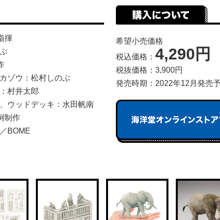
指揮
希望小売価格
4,290円
ぶ
税込価格：
作
税抜価格：3,900円
カゾウ：松村しのぶ
発売時期：2022年12月発売
：村井太郎
、ウッドデッキ：水田帆南
例制作
／BOME