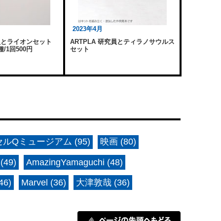
2023年4月
育員とライオンセット
ARTPLA 研究員とティラノサウルス
/1回500円
セット
ルQミュージアム (95)
映画 (80)
(49)
AmazingYamaguchi (48)
6)
Marvel (36)
大津敦哉 (36)