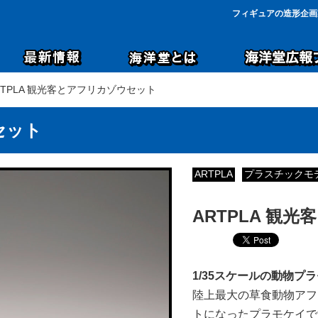
フィギュアの造形企画
ARTPLA 観光客とアフリカゾウセット
セット
ARTPLA
プラスチックモ
ARTPLA 観
1/35
スケールの動物プラ
陸上最大の草食動物アフ
トになったプラモケイで