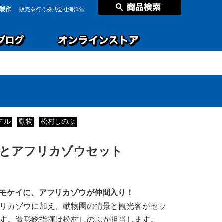
製作
販売を行う株式会社海洋堂
デル
動物
松村しのぶ
光客とアフリカゾウセット
モケイに、アフリカゾウが仲間入り！
リカゾウに加え、動物園の情景と観光客がセッ
す。造形総指揮は松村しのぶが担当します。