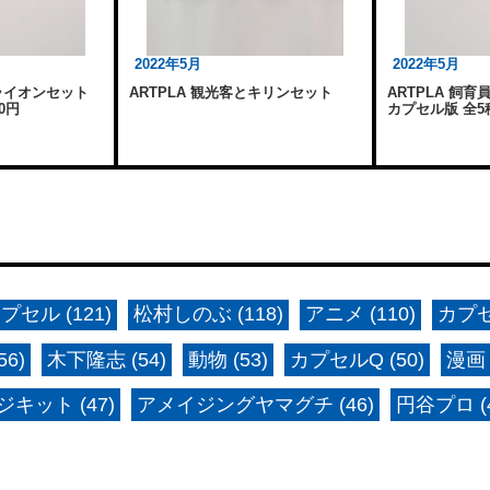
2022年5月
2022年5月
とライオンセット
ARTPLA 観光客とキリンセット
ARTPLA 飼
0円
カプセル版 全5種
プセル (121)
松村しのぶ (118)
アニメ (110)
カプセ
6)
木下隆志 (54)
動物 (53)
カプセルQ (50)
漫画 
キット (47)
アメイジングヤマグチ (46)
円谷プロ (4