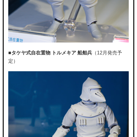
■
タケヤ式自在置物 トルメキア 船舶兵
（12月発売予
定）