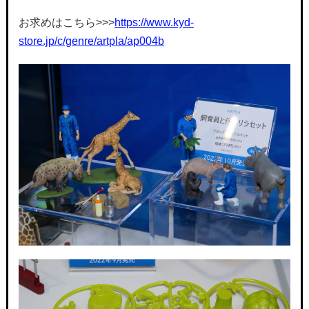
お求めはこちら>>>
https://www.kyd-
store.jp/c/genre/artpla/ap004b