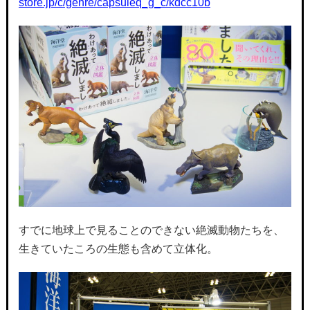
store.jp/c/genre/capsuleq_g_c/kdcc10b
すでに地球上で見ることのできない絶滅動物たちを、
生きていたころの生態も含めて立体化。