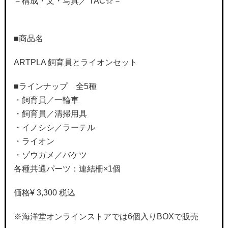
－構成・文・写真／ TAC☆－
■商品名
ARTPLA 飼育員とライオンセット
■ラインナップ 全5種
・飼育員／一輪車
・飼育員／清掃用具
・イノシシ／ラーテル
・ライオン
・ゾウガメ／バケツ
各種共通パーツ：連結柵×1個
価格¥ 3,300 税込
※海洋堂オンラインストアでは6個入りBOXで販売