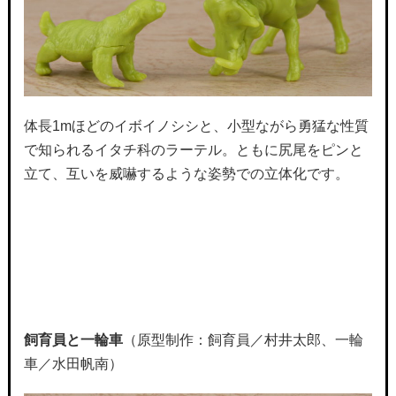
体長1mほどのイボイノシシと、小型ながら勇猛な性質
で知られるイタチ科のラーテル。ともに尻尾をピンと
立て、互いを威嚇するような姿勢での立体化です。
飼育員と一輪車
（原型制作：飼育員／村井太郎、一輪
車／水田帆南）