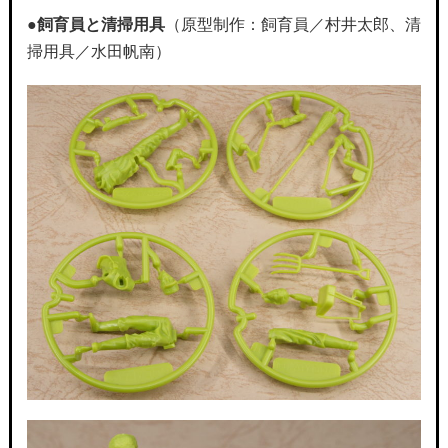
●飼育員と清掃用具
（原型制作：飼育員／村井太郎、清
掃用具／水田帆南）