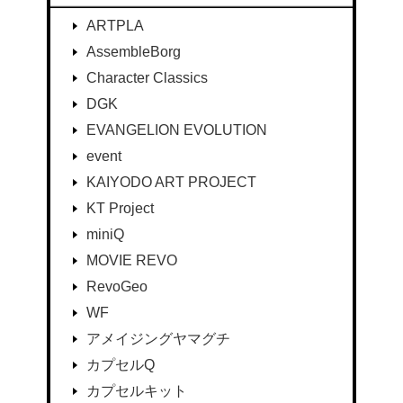
ARTPLA
AssembleBorg
Character Classics
DGK
EVANGELION EVOLUTION
event
KAIYODO ART PROJECT
KT Project
miniQ
MOVIE REVO
RevoGeo
WF
アメイジングヤマグチ
カプセルQ
カプセルキット