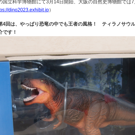
の国立科学博物館にて3月14日開始、大阪の自然史博物館では
tps://dino2023.exhibit.jp
）
第4回は、やっぱり恐竜の中でも王者の風格！ ティラノサウ
介です！