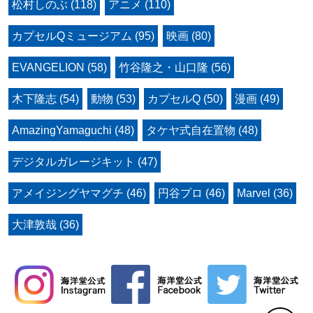
松村しのぶ (118)
アニメ (110)
カプセルQミュージアム (95)
映画 (80)
EVANGELION (58)
竹谷隆之・山口隆 (56)
木下隆志 (54)
動物 (53)
カプセルQ (50)
漫画 (49)
AmazingYamaguchi (48)
タケヤ式自在置物 (48)
デジタルガレージキット (47)
アメイジングヤマグチ (46)
円谷プロ (46)
Marvel (36)
大津敦哉 (36)