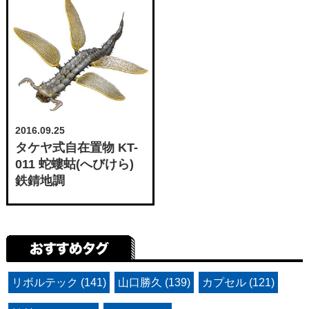
2016.09.25
タケヤ式自在置物 KT-
011 蛇螻蛄(へびけら)
鉄錆地調
リボルテック (141)
山口勝久 (139)
カプセル (121)