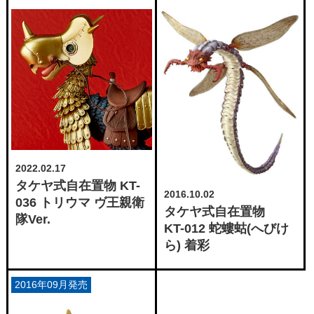
2022.02.17
タケヤ式自在置物 KT-
2016.10.02
036 トリウマ ヴ王親衛
タケヤ式自在置物
隊Ver.
KT-012 蛇螻蛄(へびけ
ら) 着彩
2016年09月発売