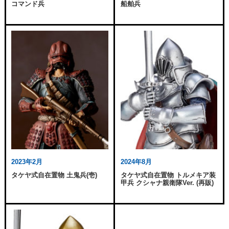
コマンド兵
船舶兵
2023年2月
2024年8月
タケヤ式自在置物 土鬼兵(壱)
タケヤ式自在置物 トルメキア装
甲兵 クシャナ親衛隊Ver. (再販)