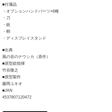
■付属品
・オプションハンドパーツ×6種
・刀
・銃
・鞘
・ディスプレイスタンド
■出典
風の谷のナウシカ（原作）
■原型総指揮
竹谷隆之
■原型製作
藤岡ユキオ
■JAN
4537807120472