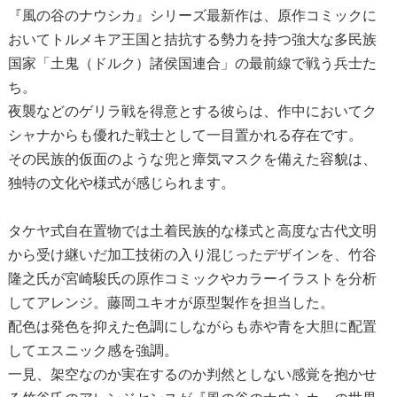
『風の谷のナウシカ』シリーズ最新作は、原作コミックに
おいてトルメキア王国と拮抗する勢力を持つ強大な多民族
国家「土鬼（ドルク）諸侯国連合」の最前線で戦う兵士た
ち。
夜襲などのゲリラ戦を得意とする彼らは、作中においてク
シャナからも優れた戦士として一目置かれる存在です。
その民族的仮面のような兜と瘴気マスクを備えた容貌は、
独特の文化や様式が感じられます。
タケヤ式自在置物では土着民族的な様式と高度な古代文明
から受け継いだ加工技術の入り混じったデザインを、竹谷
隆之氏が宮崎駿氏の原作コミックやカラーイラストを分析
してアレンジ。藤岡ユキオが原型製作を担当した。
配色は発色を抑えた色調にしながらも赤や青を大胆に配置
してエスニック感を強調。
一見、架空なのか実在するのか判然としない感覚を抱かせ