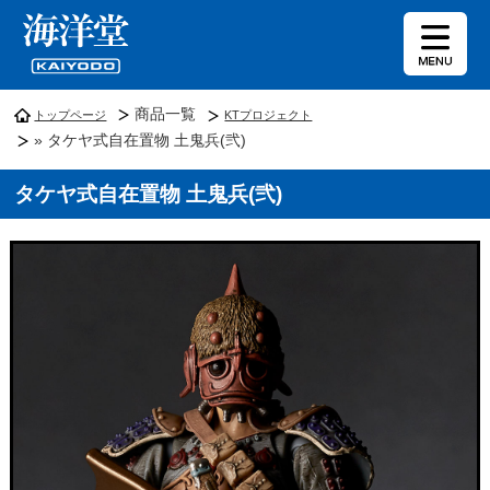
商品一覧
トップページ
KTプロジェクト
» タケヤ式自在置物 土鬼兵(弐)
タケヤ式自在置物 土鬼兵(弐)