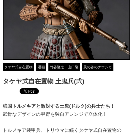
タケヤ式自在置物
漫画
竹谷隆之・山口隆
風の谷のナウシカ
タケヤ式自在置物 土鬼兵(弐)
強国トルメキアと敵対する
土鬼(ドルク)の兵士たち！
武骨なデザインの甲冑を独自アレンジで立体化!!
トルメキア装甲兵、トリウマに続くタケヤ式自在置物の