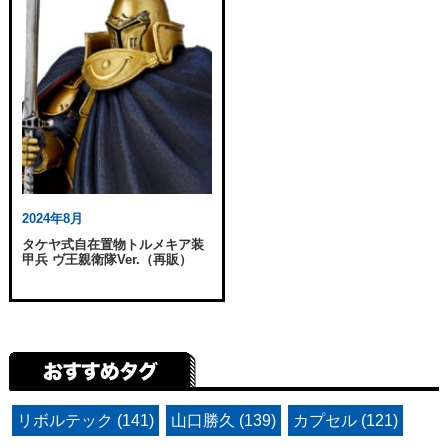
2024年8月
タケヤ式自在置物トルメキア装
甲兵 ヴ王親衛隊Ver.（再販）
リボルテック (141)
山口勝久 (139)
カプセル (121)