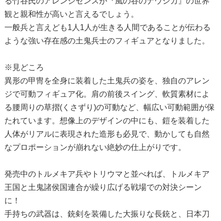
る竹谷氏のアレンジセンスが『風の谷のナウシカ』の世界
観と親和性が高いと言えるでしょう。
一般兵と言えども1人1人が生きる人間であることが伝わる
ような強い存在感の土鬼兵士のフィギュアとなりました。
※見どころ
異形の甲冑を全身に装着した土鬼兵の姿を、独自のアレン
ジで可動フィギュア化。肩の前後スイング、軟質素材によ
る腰周りの草摺(くさずり)の可動など、幅広い可動範囲が保
たれています。想像上のデザインの中にも、鎧を装着した
人体がリアルに表現された造形も必見で、動かしても自然
なプロポーションが崩れない絶妙の仕上がりです。
発売中のトルメキア兵やトリウマと並べれば、トルメキア
王国と土鬼諸侯国連合が繰り広げる戦場での対決シーン
に！
手持ちの武器は、銃剣を装備した大振りな長銃と、日本刀