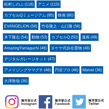
松村しのぶ (118)
アニメ (110)
カプセルQミュージアム (95)
映画 (80)
EVANGELION (58)
竹谷隆之・山口隆 (56)
木下隆志 (54)
動物 (53)
カプセルQ (50)
漫画 (49)
AmazingYamaguchi (48)
タケヤ式自在置物 (48)
デジタルガレージキット (47)
アメイジングヤマグチ (46)
円谷プロ (46)
Marvel (36)
大津敦哉 (36)