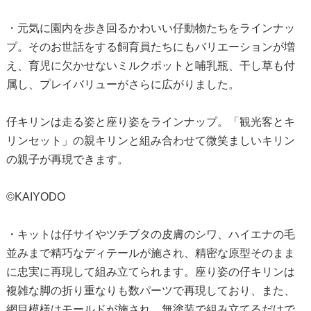
・元気に園内を歩き回るかわいい仔動物たちをラインナッ
プ。そのお世話をする飼育員たちにもバリエーションが増
え、育児に欠かせないミルクポットと哺乳瓶、干し草も付
属し、プレイバリューがさらに広がりました。
仔キリンは走る姿と座り姿をラインナップ。「観光客とキ
リンセット」の親キリンと組み合わせて微笑ましいキリン
の親子が再現できます。
©KAIYODO
・キットは仔サイやツチブタの皮膚のシワ、ハイエナの毛
並みまで精巧なディテールが施され、精密な原型そのまま
に忠実に再現して組み立てられます。座り姿の仔キリンは
複雑な脚の折り重なりも数パーツで再現しており、また、
網目模様はモールドが施され、無塗装で組み立てるだけで