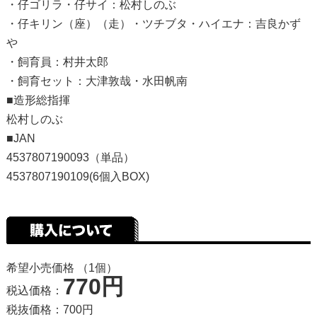
・仔ゴリラ・仔サイ：松村しのぶ
・仔キリン（座）（走）・ツチブタ・ハイエナ：吉良かず
や
・飼育員：村井太郎
・飼育セット：大津敦哉・水田帆南
■造形総指揮
松村しのぶ
■JAN
4537807190093（単品）
4537807190109(6個入BOX)
希望小売価格 （1個）
770円
税込価格：
税抜価格：700円