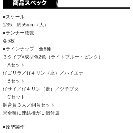
■スケール
1/35 約55mm（人）
■ランナー枚数
各5枚
■ラインナップ 全6種
３タイプ×成型色2色（ライトブルー・ピンク）
・Aセット
仔ゴリラ／仔キリン（座）／ハイエナ
・Bセット
仔サイ／仔キリン（走）／ツチブタ
・Cセット
飼育員３人／飼育セット
※全種に連結柵が１個付属
■原型製作