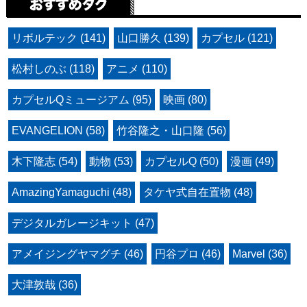
リボルテック (141)
山口勝久 (139)
カプセル (121)
松村しのぶ (118)
アニメ (110)
カプセルQミュージアム (95)
映画 (80)
EVANGELION (58)
竹谷隆之・山口隆 (56)
木下隆志 (54)
動物 (53)
カプセルQ (50)
漫画 (49)
AmazingYamaguchi (48)
タケヤ式自在置物 (48)
デジタルガレージキット (47)
アメイジングヤマグチ (46)
円谷プロ (46)
Marvel (36)
大津敦哉 (36)