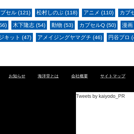
プセル (121)
松村しのぶ (118)
アニメ (110)
カプセ
6)
木下隆志 (54)
動物 (53)
カプセルQ (50)
漫画 
キット (47)
アメイジングヤマグチ (46)
円谷プロ (4
お知らせ
海洋堂とは
会社概要
サイトマップ
Tweets by kaiyodo_PR