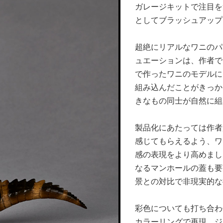
ガレージキットで注目を集
としてブラッシュアップ
超絶にリアルなワニのパ
ュエーションは、作者である
で作ったワニのモデルに
組み込んだことがきっか
きなもの同士が自然に組
製品化にあたっては作者
感じてもらえるよう、ワ
感の表現をより高めまし
なるマンホールの蓋も要
景との対比で非現実的な
彩色についても打ち合わ
カラーリングで再現。ジ