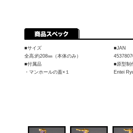
■サイズ
■JAN
全高:約208㎜（本体のみ）
4537807
■付属品
■原型制
・マンホールの蓋×１
Entei Ry