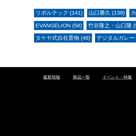
リボルテック (141)
山口勝久 (139)
カ
EVANGELION (58)
竹谷隆之・山口隆 (5
タケヤ式自在置物 (48)
デジタルガレージ
最新情報
商品一覧
イベント・特集