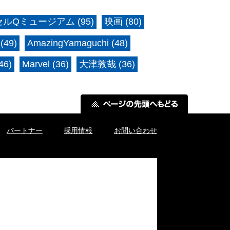
ルQミュージアム (95)
映画 (80)
(49)
AmazingYamaguchi (48)
6)
Marvel (36)
大津敦哉 (36)
パートナー
採用情報
お問い合わせ