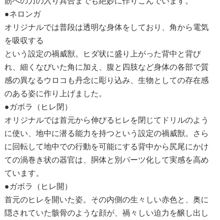
筋への力の入り具合までも絶妙に作りこんでいます。
●ネロンガ
オリジナルでは普段は透明な身体をしており、角から電気
を吸収する
という設定の禍威獣。ヒダ状に盛り上がった背中と背び
れ、細くなびいた角に加え、腹と四肢など身体の各部で質
感の異なるウロコも丹念に彫り込み、生物としての存在感
のある姿に作り上げました。
●ガボラ（ヒレ閉）
オリジナルでは首元から伸びるヒレを閉じてドリルのよう
に使い、地中に潜る能力を持つという設定の禍威獣。さら
に回転して地中での行動を可能にする背中から尻尾にかけ
ての渦巻き状の器官は、胴体と別パーツ化して実感を高め
ています。
●ガボラ（ヒレ開）
首元のヒレを開いた姿。その内側の生々しい赤色と、奥に
隠されていた骸骨のような顔が、禍々しい迫力を醸し出し