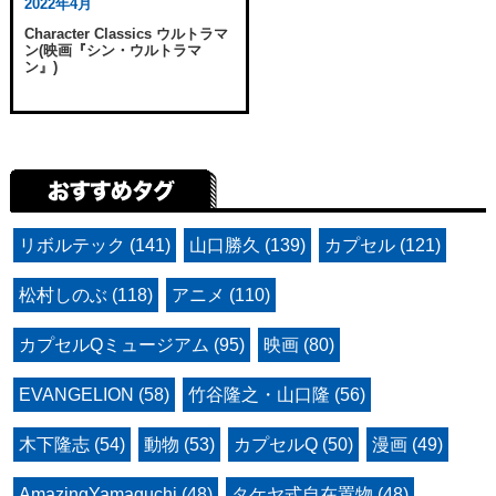
2022年4月
Character Classics ウルトラマ
ン(映画『シン・ウルトラマ
ン』)
リボルテック (141)
山口勝久 (139)
カプセル (121)
松村しのぶ (118)
アニメ (110)
カプセルQミュージアム (95)
映画 (80)
EVANGELION (58)
竹谷隆之・山口隆 (56)
木下隆志 (54)
動物 (53)
カプセルQ (50)
漫画 (49)
AmazingYamaguchi (48)
タケヤ式自在置物 (48)