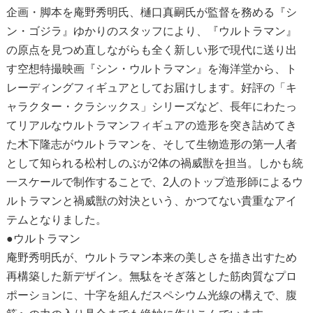
企画・脚本を庵野秀明氏、樋口真嗣氏が監督を務める『シ
ン・ゴジラ』ゆかりのスタッフにより、『ウルトラマン』
の原点を見つめ直しながらも全く新しい形で現代に送り出
す空想特撮映画『シン・ウルトラマン』を海洋堂から、ト
レーディングフィギュアとしてお届けします。好評の「キ
ャラクター・クラシックス」シリーズなど、長年にわたっ
てリアルなウルトラマンフィギュアの造形を突き詰めてき
た木下隆志がウルトラマンを、そして生物造形の第一人者
として知られる松村しのぶが2体の禍威獣を担当。しかも統
一スケールで制作することで、2人のトップ造形師によるウ
ルトラマンと禍威獣の対決という、かつてない貴重なアイ
テムとなりました。
●ウルトラマン
庵野秀明氏が、ウルトラマン本来の美しさを描き出すため
再構築した新デザイン。無駄をそぎ落とした筋肉質なプロ
ポーションに、十字を組んだスペシウム光線の構えで、腹