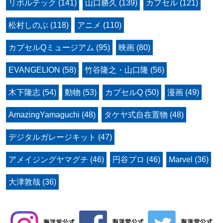
リボルテック (141)
山口勝久 (139)
カプセル (121)
松村しのぶ (118)
アニメ (110)
カプセルQミュージアム (95)
映画 (80)
EVANGELION (58)
竹谷隆之・山口隆 (56)
木下隆志 (54)
動物 (53)
カプセルQ (50)
漫画 (49)
AmazingYamaguchi (48)
タケヤ式自在置物 (48)
デジタルガレージキット (47)
アメイジングヤマグチ (46)
円谷プロ (46)
Marvel (36)
大津敦哉 (36)