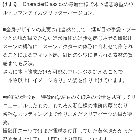
けする、CharacterClassicsの最新仕様で木下隆志原型のウ
ルトラマンティガグリッターバージョン。
■全身デザインの忠実さは当然として、継ぎ目や手袋・ブー
ツとの境が目立たない造形技術の進歩を感じさせる撮影用
スーツの構造に、スーツアクターの体形に合わせて作られ
ることによるフィット感、細部のシワに見られる素材の質
感までも反映。
さらに木下隆志だけが可能なアレンジを加えることで、
「本物以上にイメージ通り」の姿を作り上げています。
■頭部の造形も、特徴的な左右のくぼみの形状を見直してリ
ニューアルしたもの。もちろん新仕様の電飾内蔵となり、
複雑なカッティングまで作りこんだクリアパーツの目が発
光。
撮影用スーツではまだ電球を使用していた黄色味がかった
発光色まで忠実に、LEDにより再現しています。