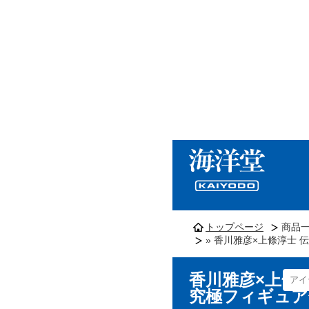
トップページ
商品
» 香川雅彦×上條淳士 
香川雅彦×上條淳
究極フィギュア