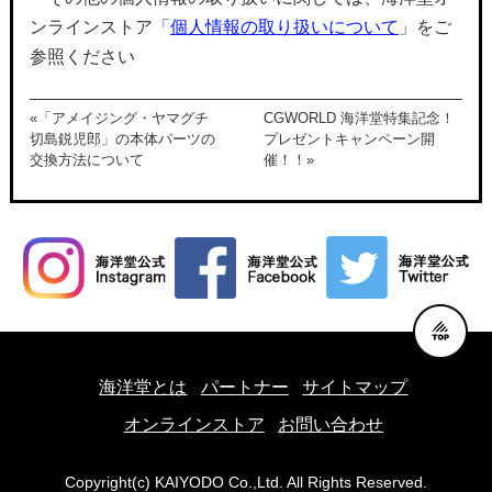
ンラインストア「
個人情報の取り扱いについて
」をご
参照ください
«「アメイジング・ヤマグチ
CGWORLD 海洋堂特集記念！
切島鋭児郎」の本体パーツの
プレゼントキャンペーン開
交換方法について
催！！»
海洋堂とは
パートナー
サイトマップ
オンラインストア
お問い合わせ
Copyright(c) KAIYODO Co.,Ltd. All Rights Reserved.