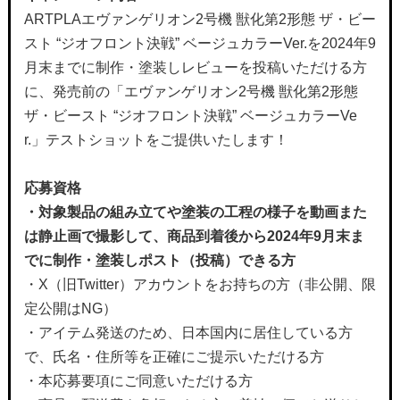
ARTPLAエヴァンゲリオン2号機 獣化第2形態 ザ・ビー
スト “ジオフロント決戦” ベージュカラーVer.を2024年9
月末までに制作・塗装しレビューを投稿いただける方
に、発売前の「エヴァンゲリオン2号機 獣化第2形態
ザ・ビースト “ジオフロント決戦” ベージュカラーVe
r.」テストショットをご提供いたします！
応募資格
・対象製品の組み立てや塗装の工程の様子を動画また
は静止画で撮影して、商品到着後から
2024
年
9
月末ま
でに制作・塗装しポスト（投稿）できる方
・X（旧Twitter）アカウントをお持ちの方（非公開、限
定公開はNG）
・アイテム発送のため、日本国内に居住している方
で、氏名・住所等を正確にご提示いただける方
・本応募要項にご同意いただける方