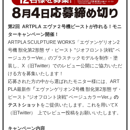
第
2
回
ARTPLA
エヴァ２号機ビーストが作れる！モニ
ターキャンペーン開催！
ARTPLA SCULPTURE WORKS「エヴァンゲリオン2
号機 獣化第2形態 ザ・ビースト “ジオフロント決戦” ベ
ージュカラーVer.」のプラスチックモデルを制作・塗
装し、X（旧Twitter）でのレビュー公開にご協力いただ
ける方を募集いたします！
応募された方の中から選ばれたモニター様には、ART
PLA最新作
「
エヴァンゲリオン2号機 獣化第2形態 ザ・
ビースト “ジオフロント決戦” ベージュカラーVer.
」の
テストショット
をご提供いたします。これを用いてX
（旧Twitter） 上でレビュー投稿をお願いいたします。
キャンペーン内容