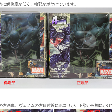
的に解像度が低く、輪郭がボヤけています。
面の左画像、ヴェノムの左目付近にホコリが、下顎から胸にかけ