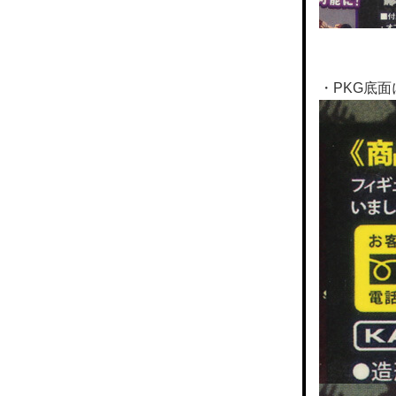
・PKG底