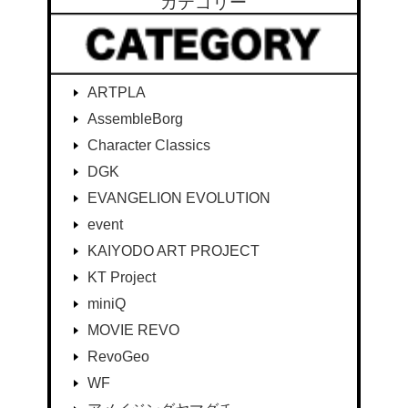
カテゴリー
ARTPLA
AssembleBorg
Character Classics
DGK
EVANGELION EVOLUTION
event
KAIYODO ART PROJECT
KT Project
miniQ
MOVIE REVO
RevoGeo
WF