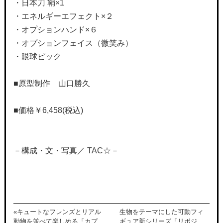
・日本刀 鞘×1
・エネルギーエフェクト×２
・オプションハンド×６
・オプションフェイス（微笑み）
・眼球ピック
■原型制作 山口勝久
■価格
￥6,458
(税込)
－構成・文・写真／ TAC☆－
«キュートなフレンズとリアル
生物をテーマにした可動フィ
動物を並べて楽しめる「カプ
ギュア新シリーズ「リボジ