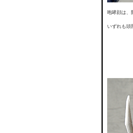
咆哮顔は、
いずれも頭
＼