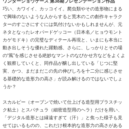
ワンダーショウケース 第38期プレゼンテーション作品
巧い、カワイイ、カッコイイ。爬虫類やその造形物にまる
で興味のないような人からすると荒木のこの創作キャラク
ターのすごさにすぐには気付けないかもしれませんが、元
ネタとなったレオパードゲッコー（日本名／ヒョウモント
カゲモドキ）の完璧なディテール再現と、いまにも本当に
動き出しそうな優れた躍動感、さらに、しっかりとその場
の“風”を感じさせる絶妙なマントのなびかせ方などをよくよ
く観察していくと、同作品が醸し出している「じつに堅
実、かつ、まだまだこの先の伸びしろを十二分に感じさせ
る基礎的な造形力の高さ」が読み解けるのではないでしょ
うか？
スカルピー（オーブンで焼いて仕上げる造型用プラスチッ
ク粘土）とスパチュラ（細密造型用のヘラ）だけを用い、
「デジタル造形とは縁遠すぎて（汗）」と焦った様子も見
せてはいるものの、これだけ根本的な造形力の高さがある