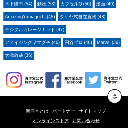
木下隆志 (54)
動物 (53)
カプセルQ (50)
漫画 (49)
AmazingYamaguchi (48)
タケヤ式自在置物 (48)
デジタルガレージキット (47)
アメイジングヤマグチ (46)
円谷プロ (46)
Marvel (36)
大津敦哉 (36)
海洋堂とは
パートナー
サイトマップ
オンラインストア
お問い合わせ