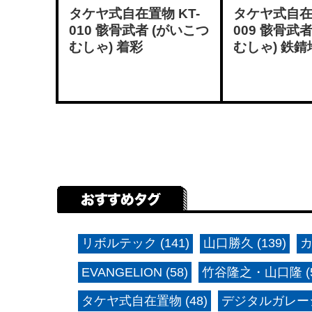
タケヤ式自在置物 KT-
タケヤ式自在置
010 骸骨武者 (がいこつ
009 骸骨武
むしゃ) 着彩
むしゃ) 鉄錆
リボルテック (141)
山口勝久 (139)
カ
EVANGELION (58)
竹谷隆之・山口隆 (5
タケヤ式自在置物 (48)
デジタルガレージ