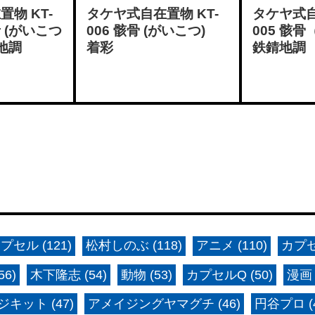
物 KT-
タケヤ式自在置物 KT-
タケヤ式自
者 (がいこつ
006 骸骨 (がいこつ)
005 骸
地調
着彩
鉄錆地調
プセル (121)
松村しのぶ (118)
アニメ (110)
カプセ
6)
木下隆志 (54)
動物 (53)
カプセルQ (50)
漫画 
キット (47)
アメイジングヤマグチ (46)
円谷プロ (4