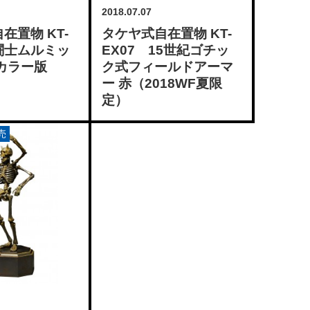
2018.07.07
在置物 KT-
タケヤ式自在置物 KT-
兜闘士ムルミッ
EX07 15世紀ゴチッ
カラー版
ク式フィールドアーマ
ー 赤（2018WF夏限
定）
売