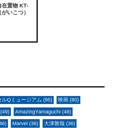
在置物 KT-
骨（がいこつ）
ルQミュージアム (95)
映画 (80)
(49)
AmazingYamaguchi (48)
6)
Marvel (36)
大津敦哉 (36)