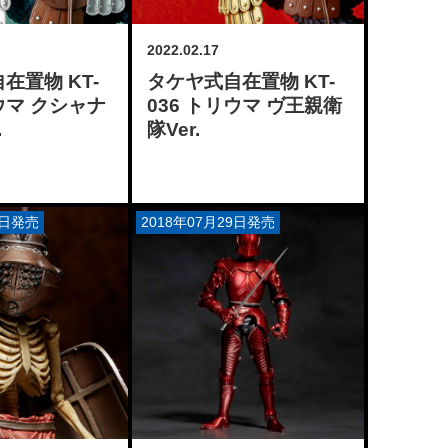
2022.02.17
在置物 KT-
タケヤ式自在置物 KT-
リウマ クシャナ
036 トリウマ ヴ王親衛
.
隊Ver.
2日発売
2018年07月29日発売