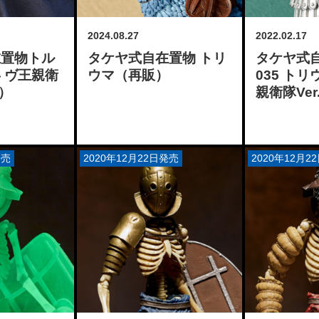
2024.08.27
2022.02.17
在置物トル
タケヤ式自在置物 トリ
タケヤ式自
 ヴ王親衛
ウマ（再販）
035 ト
販）
親衛隊Ver
発売
2020年12月22日発売
2020年12月2