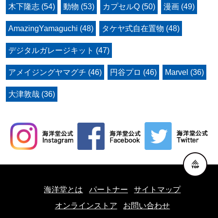
木下隆志 (54)
動物 (53)
カプセルQ (50)
漫画 (49)
AmazingYamaguchi (48)
タケヤ式自在置物 (48)
デジタルガレージキット (47)
アメイジングヤマグチ (46)
円谷プロ (46)
Marvel (36)
大津敦哉 (36)
海洋堂とは
パートナー
サイトマップ
オンラインストア
お問い合わせ