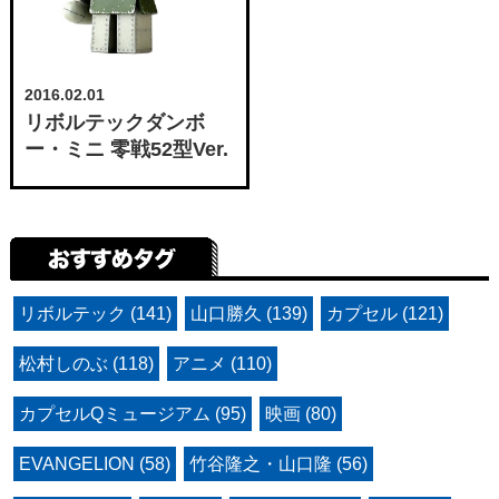
2016.02.01
リボルテックダンボ
ー・ミニ 零戦52型Ver.
リボルテック (141)
山口勝久 (139)
カプセル (121)
松村しのぶ (118)
アニメ (110)
カプセルQミュージアム (95)
映画 (80)
EVANGELION (58)
竹谷隆之・山口隆 (56)