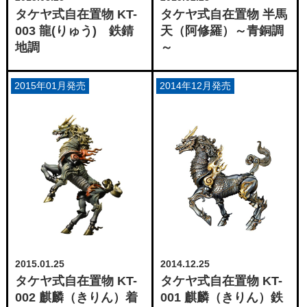
タケヤ式自在置物 KT-
タケヤ式自在置物 半馬
003 龍(りゅう) 鉄錆
天（阿修羅）～青銅調
地調
～
2015年01月発売
2014年12月発売
2015.01.25
2014.12.25
タケヤ式自在置物 KT-
タケヤ式自在置物 KT-
002 麒麟（きりん）着
001 麒麟（きりん）鉄