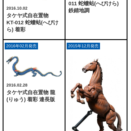
011 蛇螻蛄(へびけら)
2016.10.02
鉄錆地調
タケヤ式自在置物
KT-012 蛇螻蛄(へびけ
ら) 着彩
2016年02月発売
2015年12月発売
2016.02.28
タケヤ式自在置物 龍
(りゅう) 着彩 連長版