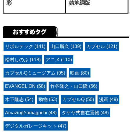
彩
錆地調版
リボルテック (141)
山口勝久 (139)
カプセル (121)
松村しのぶ (118)
アニメ (110)
カプセルQミュージアム (95)
映画 (80)
EVANGELION (58)
竹谷隆之・山口隆 (56)
木下隆志 (54)
動物 (53)
カプセルQ (50)
漫画 (49)
AmazingYamaguchi (48)
タケヤ式自在置物 (48)
デジタルガレージキット (47)