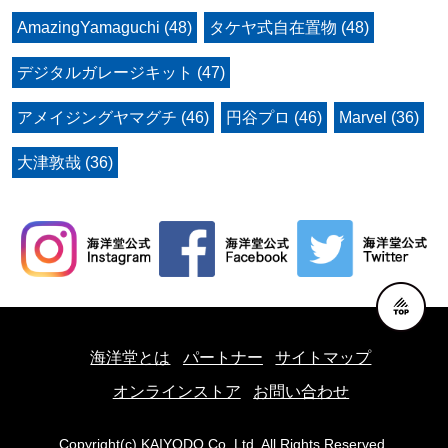
AmazingYamaguchi (48)
タケヤ式自在置物 (48)
デジタルガレージキット (47)
アメイジングヤマグチ (46)
円谷プロ (46)
Marvel (36)
大津敦哉 (36)
海洋堂とは
パートナー
サイトマップ
オンラインストア
お問い合わせ
Copyright(c) KAIYODO Co.,Ltd. All Rights Reserved.