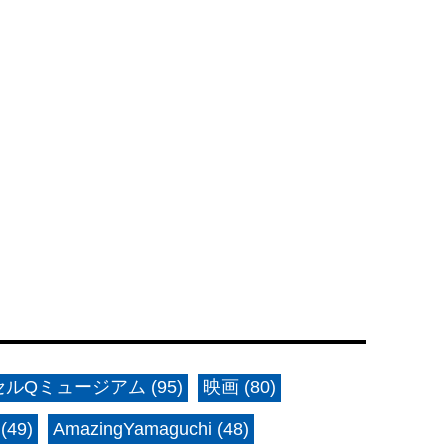
ルQミュージアム (95)
映画 (80)
(49)
AmazingYamaguchi (48)