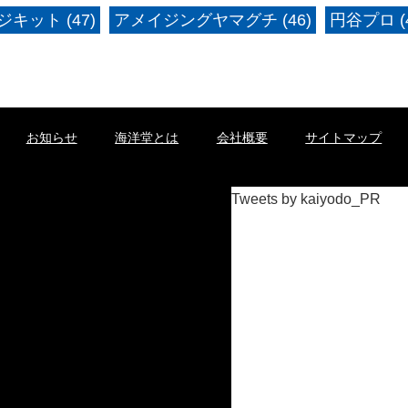
キット (47)
アメイジングヤマグチ (46)
円谷プロ (4
お知らせ
海洋堂とは
会社概要
サイトマップ
Tweets by kaiyodo_PR