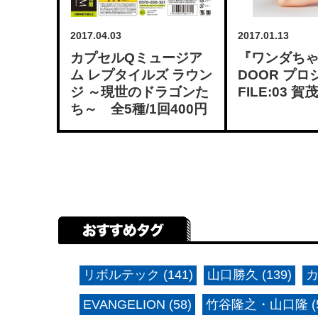
2017.04.03
2017.01.13
カプセルQミュージア
『ワンダちゃ
ム レプタイルズ ラウン
DOOR プ
ジ ～現世のドラゴンた
FILE:03 賀茂
ち～ 全5種/1回400円
リボルテック (141)
山口勝久 (139)
カ
EVANGELION (58)
竹谷隆之・山口隆 (5