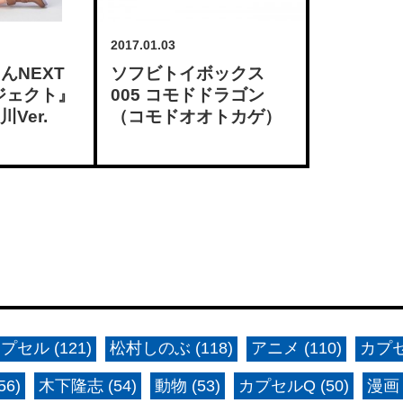
2017.01.03
んNEXT
ソフビトイボックス
ロジェクト』
005 コモドドラゴン
川Ver.
（コモドオオトカゲ）
プセル (121)
松村しのぶ (118)
アニメ (110)
カプセ
6)
木下隆志 (54)
動物 (53)
カプセルQ (50)
漫画 