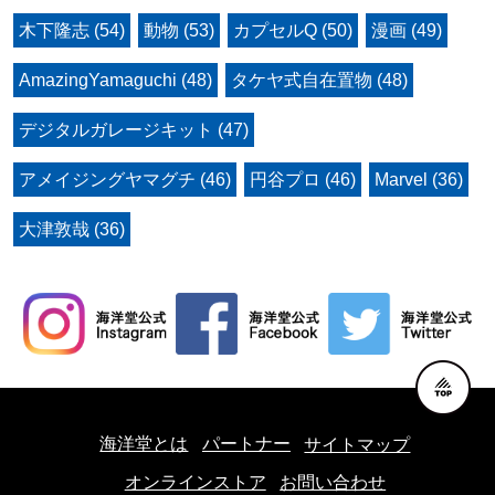
木下隆志 (54)
動物 (53)
カプセルQ (50)
漫画 (49)
AmazingYamaguchi (48)
タケヤ式自在置物 (48)
デジタルガレージキット (47)
アメイジングヤマグチ (46)
円谷プロ (46)
Marvel (36)
大津敦哉 (36)
海洋堂とは
パートナー
サイトマップ
オンラインストア
お問い合わせ