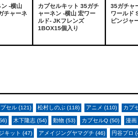
ン -横山
カプセルキット 35ガチ
35ガチャ
 ガチャーネ
ャーネン -横山 宏ワー
ワールド S.
ルド- JKフレンズ
ピンジャ
1BOX15個入り
プセル (121)
松村しのぶ (118)
アニメ (110)
カプセ
6)
木下隆志 (54)
動物 (53)
カプセルQ (50)
漫画 
キット (47)
アメイジングヤマグチ (46)
円谷プロ (4