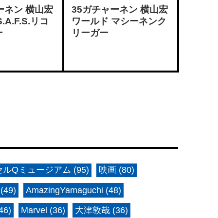
ーネン 横山宏
35ガチャーネン 横山宏
A.F.S.リコ
ワールド マシーネンク
ー
リーガー
ルQミュージアム (95)
映画 (80)
(49)
AmazingYamaguchi (48)
6)
Marvel (36)
大津敦哉 (36)