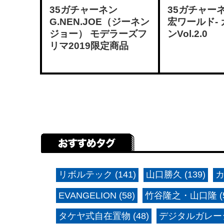
35ガチャーネン
35ガチャーネ
G.NEN.JOE（ジーネン
宏ワールド-
ジョー） モデラーズフ
ンVol.2.0
リマ2019限定商品
リボルテック (141)
山口勝久 (139)
カ
EVANGELION (58)
竹谷隆之・山口隆 (5
タケヤ式自在置物 (48)
デジタルガレージ