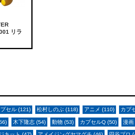
TER
001 リラ
プセル (121)
松村しのぶ (118)
アニメ (110)
カプセ
6)
木下隆志 (54)
動物 (53)
カプセルQ (50)
漫画 
キット (47)
アメイジングヤマグチ (46)
円谷プロ (4