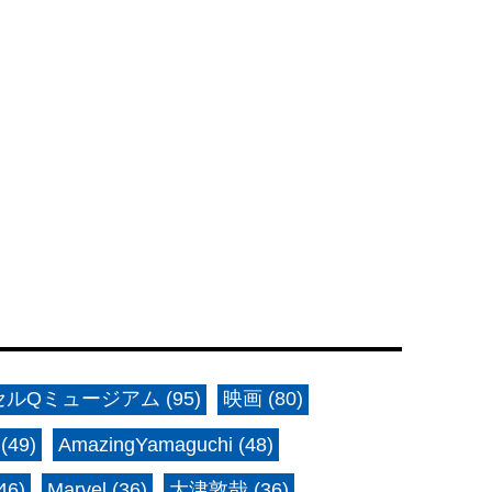
ルQミュージアム (95)
映画 (80)
(49)
AmazingYamaguchi (48)
6)
Marvel (36)
大津敦哉 (36)