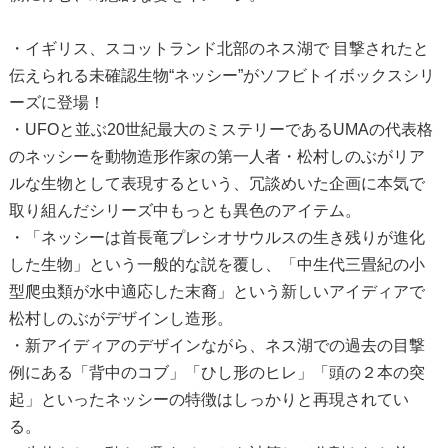
・イギリス、スコットランド北部のネス湖で 目撃されたと
伝えられる未確認生物“ネッシー”がソフビトイボックスシリ
ーズに登場！
・UFOと並ぶ20世紀最大のミステリーであるUMAの代表格
のネッシーを動物造形作家の第一人者・松村しのぶがリア
ルな生物として表現するという、冗談めいた企画に本気で
取り組んだシリーズ中もっとも異色のアイテム。
・「ネッシーは首長竜プレシオサウルスの生き残りが進化
した生物」という一般的な説を覆し、「中生代三畳紀の小
型爬虫類が水中適応した末裔」という新しいアイディアで
松村しのぶがデザインし造形。
・新アイディアのデザインながら、ネス湖での過去の目撃
例にある「背中のコブ」「ひし形のヒレ」「頭の２本の突
起」といったネッシーの特徴はしっかりと再現されてい
る。