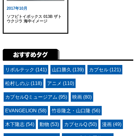
2017年10月
ソフビトイボックス 013B ザト
ウクジラ 海中イメージ
リボルテック (141)
山口勝久 (139)
カプセル (121)
松村しのぶ (118)
アニメ (110)
カプセルQミュージアム (95)
映画 (80)
EVANGELION (58)
竹谷隆之・山口隆 (56)
木下隆志 (54)
動物 (53)
カプセルQ (50)
漫画 (49)