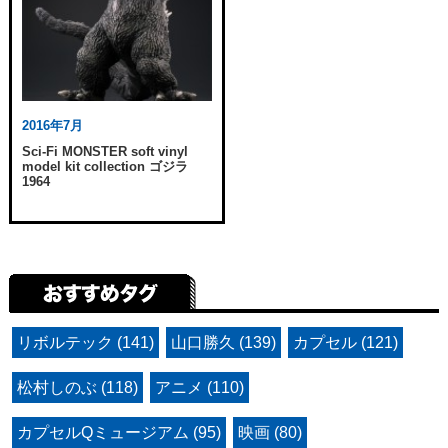
2016年7月
Sci-Fi MONSTER soft vinyl
model kit collection ゴジラ
1964
リボルテック (141)
山口勝久 (139)
カプセル (121)
松村しのぶ (118)
アニメ (110)
カプセルQミュージアム (95)
映画 (80)