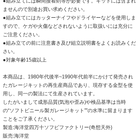
●組み立てには瞬間接着剤等が必要です。キットには含まれ
ませんので別途お買い求めください。
●組み立てにはカッターナイフやドライヤーなどを使用しま
すので、ケガや火傷などされないように取扱いには充分に
ご注意ください。
●組み立ての前に注意書き及び組立説明書をよくお読みくだ
さい。
●対象年齢15歳以上
本商品は、1980年代後半~1990年代前半にかけて発売され
たガレージキットの再生産商品であり、現存する金型を使
用し、同一の製法にて生産されています。
したがいまして成形品質(気泡や歪み)や検品基準は当時
の“ソフトビニール製ガレージキット””の水準に留まります
ことをご了承ください。
製造:海洋堂四万十ソフビファクトリー(奇想天外)
販売:海洋堂