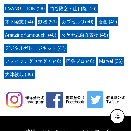
EVANGELION (58)
竹谷隆之・山口隆 (56)
木下隆志 (54)
動物 (53)
カプセルQ (50)
漫画 (49)
AmazingYamaguchi (48)
タケヤ式自在置物 (48)
デジタルガレージキット (47)
アメイジングヤマグチ (46)
円谷プロ (46)
Marvel (36)
大津敦哉 (36)