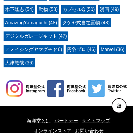
木下隆志 (54)
動物 (53)
カプセルQ (50)
漫画 (49)
AmazingYamaguchi (48)
タケヤ式自在置物 (48)
デジタルガレージキット (47)
アメイジングヤマグチ (46)
円谷プロ (46)
Marvel (36)
大津敦哉 (36)
海洋堂とは
パートナー
サイトマップ
オンラインストア
お問い合わせ