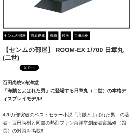
センムの部屋
市原俊成
戦艦
映画
百田尚樹
【センムの部屋】 ROOM-EX 1/700 日章丸
(二世)
百田尚樹×海洋堂
「海賊とよばれた男」に登場する日章丸（二世）の本格デ
ィスプレイモデル!
420万部突破のベストセラー小説「海賊とよばれた男」の著
者：百田尚樹と同書の熱烈ファン海洋堂創始者宮脇修（館
長）の対談を掲載!!