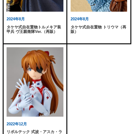
2024年8月
2024年8月
タケヤ式自在置物トルメキア装
タケヤ式自在置物 トリウマ（再
甲兵 ヴ王親衛隊Ver.（再販）
販）
2022年12月
リボルテック 式波・アスカ・ラ