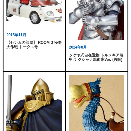
2015年11月
【センムの部屋】 ROOM-3 怪奇
大作戦 トータス号
2024年8月
タケヤ式自在置物 トルメキア装
甲兵 クシャナ親衛隊Ver. (再販)