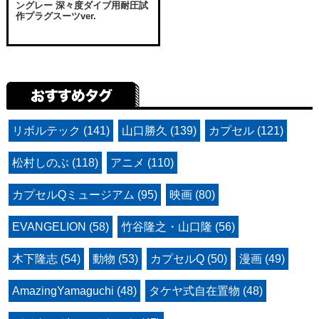
ングレー 深々度ダイブ用耐圧試
作プラグスーツver.
リボルテック (141)
山口勝久 (139)
カプセル (121)
松村しのぶ (118)
アニメ (110)
カプセルQミュージアム (95)
映画 (80)
EVANGELION (58)
竹谷隆之・山口隆 (56)
木下隆志 (54)
動物 (53)
カプセルQ (50)
漫画 (49)
AmazingYamaguchi (48)
タケヤ式自在置物 (48)