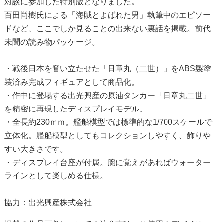
対談に参加した特別版となりました。
百田尚樹氏による「海賊とよばれた男」執筆中のエピソー
ドなど、ここでしか見ることの出来ない裏話を掲載。前代
未聞の読み物パッケージ。
・戦後日本を奮い立たせた「日章丸（二世）」をABS製塗
装済み完成フィギュアとして商品化。
・作中に登場する出光興産の原油タンカー「日章丸二世」
を精密に再現したディスプレイモデル。
・全長約230ｍｍ。艦船模型では標準的な1/700スケールで
立体化。艦船模型としてもコレクションしやすく、飾りや
すい大きさです。
・ディスプレイ台座が付属。腕に覚えがあればウォーター
ラインとして楽しめる仕様。
協力：出光興産株式会社