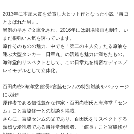
2013年に本屋大賞を受賞し大ヒット作となった小説『海賊
とよばれた男』。
異例の早さで文庫化され、2016年には劇場映画も制作、い
まだ根強い人気を誇っています。
原作そのものの魅力、中でも「第二の主人公」たる原油を
運ぶ大型タンカー「日章丸」の活躍も魅力に満ちたもの。
海洋堂的リスペクトとして、この日章丸を精密なディスプ
レイモデルとして立体化。
百田尚樹×海洋堂 館長×宮脇センムの特別対談をパッケージ
に収録!!
原作者である個性豊かな作家・百田尚樹氏と海洋堂「セン
ム」こと宮脇修一との対談を掲載。
さらに、宮脇センムの父であり、百田氏をリスペクトする
熱烈な愛読者である海洋堂創業者、「館長」こと宮脇修が