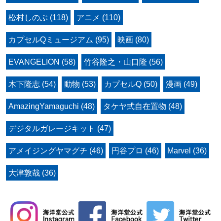
松村しのぶ (118)
アニメ (110)
カプセルQミュージアム (95)
映画 (80)
EVANGELION (58)
竹谷隆之・山口隆 (56)
木下隆志 (54)
動物 (53)
カプセルQ (50)
漫画 (49)
AmazingYamaguchi (48)
タケヤ式自在置物 (48)
デジタルガレージキット (47)
アメイジングヤマグチ (46)
円谷プロ (46)
Marvel (36)
大津敦哉 (36)