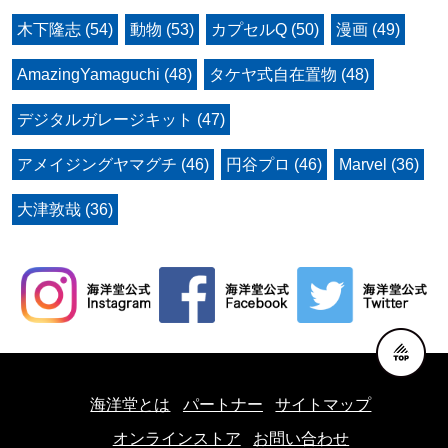
木下隆志 (54)
動物 (53)
カプセルQ (50)
漫画 (49)
AmazingYamaguchi (48)
タケヤ式自在置物 (48)
デジタルガレージキット (47)
アメイジングヤマグチ (46)
円谷プロ (46)
Marvel (36)
大津敦哉 (36)
海洋堂とは
パートナー
サイトマップ
オンラインストア
お問い合わせ