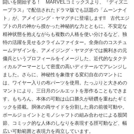
闘いを開始する！ MARVELコミックスより、『ディズニ
ープラス』で配信されたドラマ版でも話題の「ムーンナイ
ト」が、アメイジング・ヤマグチに登場します!! 古代エジ
プトの月の神から授かった神秘的な力とともに、不安定な
精神状態を抱えながらも複数の人格を使い分けるなど、独
特の活躍を見せるクライムファイター。全身白のコスチュ
ームデザインを、アメイジング・ヤマグチでは腕利きの元
傭兵というプロフィールをイメージした、近代的なタクテ
ィカルアーマーとして密度の高いディテールでアレンジし
ました。さらに、神秘性を象徴する変幻自在のマントに
は、ワイヤー入りの布パーツを使用。たっぷりと大きめの
マントにより、三日月のシルエットを形作ることもできま
す。もちろん、本体の可動は山口勝久が研鑽を重ねたギミ
ックを搭載。胴体の両サイドを分割した肩の前後可動や、
ボールジョイントとモノシャフトの組み合わせによる股関
節、コミック的な人体のしなりを表現する脛可動など、幅
広い可動範囲と表現力を両立しています。