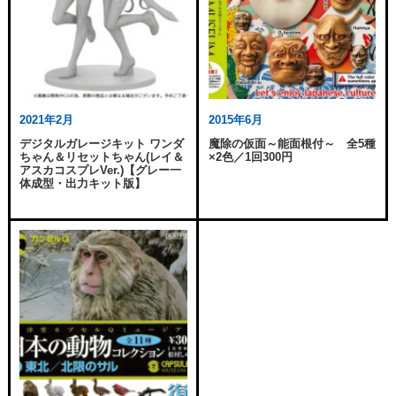
2021年2月
2015年6月
デジタルガレージキット ワンダ
魔除の仮面～能面根付～ 全5種
ちゃん＆リセットちゃん(レイ＆
×2色／1回300円
アスカコスプレVer.)【グレー一
体成型・出力キット版】