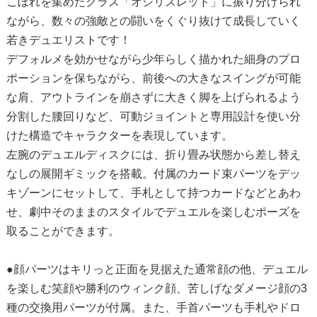
こぼれを集めたクラス「オシリスレッド」に振り分けられ
ながら、数々の強敵との闘いをくぐり抜けて成長していく
若きデュエリストです！
デフォルメを効かせながら少年らしく描かれた細身のプロ
ポーションを保ちながら、前後への大きなスイングが可能
な肩、アウトラインを崩さずに大きく脚を上げられるよう
分割した腰回りなど、可動ジョイントと専用設計を使い分
けた構造でキャラクターを表現しています。
左腕のデュエルディスクには、折り畳み状態から差し替え
なしの展開ギミックを搭載。付属のカード束パーツをデッ
キゾーンにセットして、手札として持つカードなどとあわ
せ、劇中そのままのスタイルでデュエルを楽しむポーズを
取ることができます。
●顔パーツはキリっと正面を見据えた通常顔の他、デュエル
を楽しむ笑顔や勝利のウィンク顔、苦しげなダメージ顔の3
種の交換用パーツが付属。また、手首パーツも手札やドロ