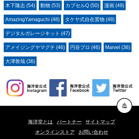
木下隆志 (54)
動物 (53)
カプセルQ (50)
漫画 (49)
AmazingYamaguchi (48)
タケヤ式自在置物 (48)
デジタルガレージキット (47)
アメイジングヤマグチ (46)
円谷プロ (46)
Marvel (36)
大津敦哉 (36)
海洋堂とは
パートナー
サイトマップ
オンラインストア
お問い合わせ