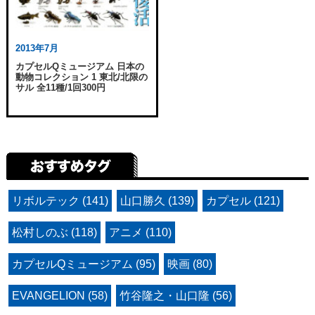
2013年7月
カプセルQミュージアム 日本の
動物コレクション 1 東北/北限の
サル 全11種/1回300円
リボルテック (141)
山口勝久 (139)
カプセル (121)
松村しのぶ (118)
アニメ (110)
カプセルQミュージアム (95)
映画 (80)
EVANGELION (58)
竹谷隆之・山口隆 (56)