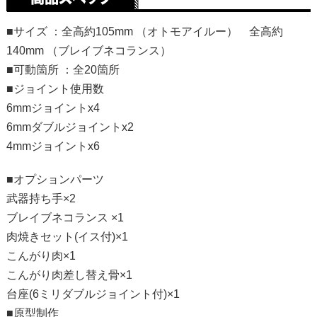
■サイズ ：全高約105mm （オトモアイルー） 全高約
140mm （ブレイブネコランス）
■可動箇所 ：全20箇所
■ジョイント使用数
6mmジョイントx4
6mmダブルジョイントx2
4mmジョイントx6
■オプションパーツ
武器持ち手×2
ブレイブネコランス ×1
肉焼きセット(イス付)×1
こんがり肉×1
こんがり肉差し替え骨×1
台座(6ミリダブルジョイント付)×1
■原型制作