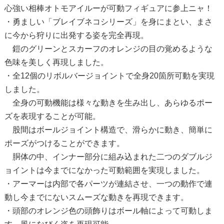
心強い相棒オトモアイルーが可動フィギュアに参上ニャ！
・勇ましい「ブレイブネコシリーズ」を身にまとい、まさ
に今から狩りに出発する姿を完全再現。
鎧のグリーンとスカーフのオレンジの目の覚めるような
色味を美しく再現しました。
・全12個のリボルバージョイントで全身20箇所可動を実現
しました。
全身の可動機能は様々な動きを生み出し、あらゆるポー
ズを表現することが可能。
股間はボールジョイント構造で、滑らかに動き、簡単に
ポーズがつけることができます。
胴体の中、インナー部分に組み込まれた二つのダブルジ
ョイントは今までになかった可動範囲を実現しました。
・アーマーは内部で各パーツが連結させ、一つの動作で連
動し今までにないスムーズな動きを再現できます。
・頭部のオレンジ色の頭飾りはボール軸によって可動しま