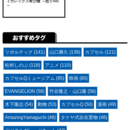
ィガレックス希少種 ～怒りVer.
～
リボルテック (141)
山口勝久 (139)
カプセル (121)
松村しのぶ (118)
アニメ (110)
カプセルQミュージアム (95)
映画 (80)
EVANGELION (58)
竹谷隆之・山口隆 (56)
木下隆志 (54)
動物 (53)
カプセルQ (50)
漫画 (49)
AmazingYamaguchi (48)
タケヤ式自在置物 (48)