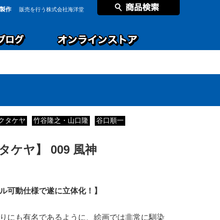
製作
販売を行う株式会社海洋堂
クタケヤ
竹谷隆之・山口隆
谷口順一
ケヤ】 009 風神
ル可動仕様で遂に立体化！】
りにも有名であるように、絵画では非常に馴染