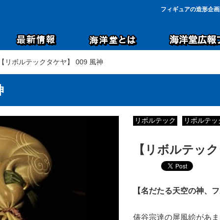
フィギュアの造形企画
 【リボルテックタケヤ】 009 風神
神
リボルテック
リボルテッ
【リボルテックタ
【名だたる天空の神、フ
俵谷宗達の屏風絵があま