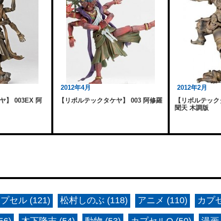
2012年4月
2012年2月
 003EX 阿
【リボルテックタケヤ】 003 阿修羅
【リボルテックタ
聞天 木調版
プセル (121)
松村しのぶ (118)
アニメ (110)
カプセ
6)
木下隆志 (54)
動物 (53)
カプセルQ (50)
漫画 