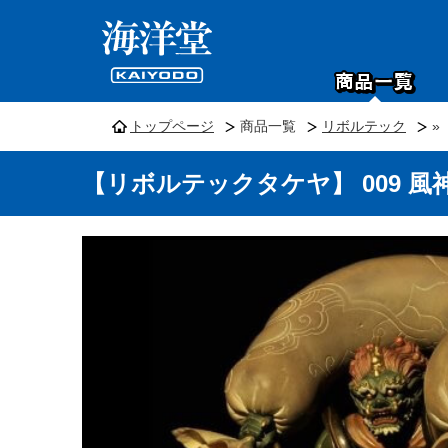
トップページ
商品一覧
リボルテック
»
【リボルテックタケヤ】 009 風