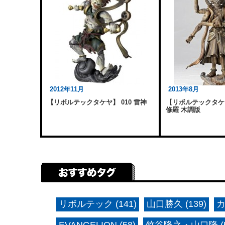
2012年11月
2013年8月
【リボルテックタケヤ】 010 雷神
【リボルテックタケヤ】
修羅 木調版
リボルテック (141)
山口勝久 (139)
カ
EVANGELION (58)
竹谷隆之・山口隆 (5