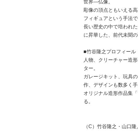
世界—仏像。
彫像の頂点ともいえる高
フィギュアという手法で
長い歴史の中で培われた
に昇華した、前代未聞の
■竹谷隆之プロフィール
人物、クリーチャー造形
ター。
ガレージキット、玩具の
作、デザインも数多く手
オリジナル造形作品集「
る。
（C）竹谷隆之・山口隆／