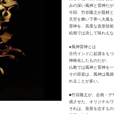
みの深い風神と雷神だが
今回、竹谷隆之が題材と
天空を舞い下界へ大風を
雷神を、高度な造形技術
絵画では決して味わえな
●風神雷神とは
古代インドに起源をもつ
神格化したものだが、
仏教では風神と雷神を一
その容姿は、風神は風袋
れることが多い。
■竹谷隆之が、企画・デ
成させた、オリジナルワ
それは、造形を志すもの