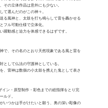
、その立体作品は意外にも少ない。
して選んだのがこの神々。
送る風神と、太鼓を打ち鳴らして雷を轟かせる
とフル可動仕様で立体化。
い躍動感と迫力を体感できるはずです。
神で、その名のとおり天然現象である風と雷を
対として仏法の守護神としている。
を、雷神は数個の小太鼓を携えた鬼として表さ
ザイン・原型制作・彩色までの総指揮をとり完
ールド。
がいつかは手がけたいと願う、奥の深い彫像の