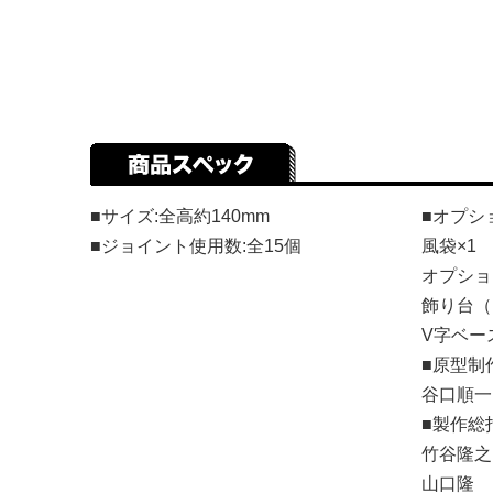
■サイズ:全高約140mm
■オプシ
■ジョイント使用数:全15個
風袋×1
オプショ
飾り台（
V字ベー
■原型制
谷口順一
■製作総
竹谷隆之
山口隆