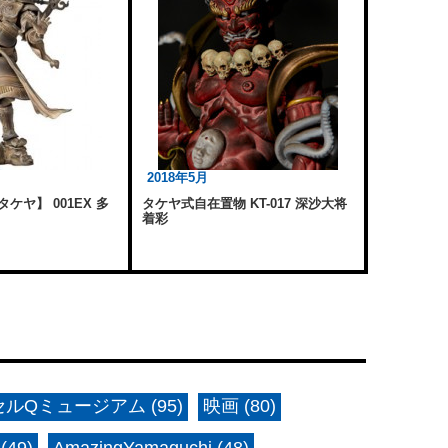
2018年5月
ケヤ】 001EX 多
タケヤ式自在置物 KT-017 深沙大将
着彩
ルQミュージアム (95)
映画 (80)
(49)
AmazingYamaguchi (48)